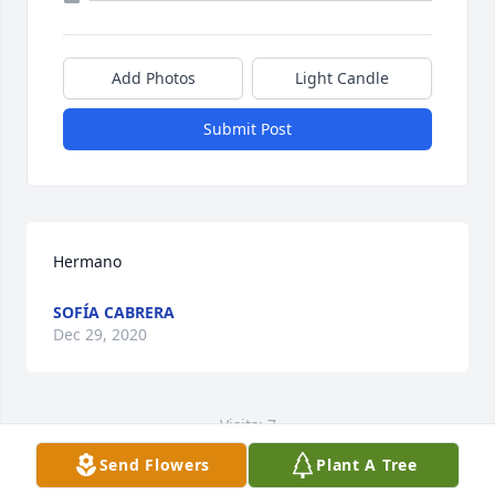
Add Photos
Light Candle
Submit Post
Hermano
SOFÍA CABRERA
Dec 29, 2020
Visits: 7
Send Flowers
Plant A Tree
This site is protected by reCAPTCHA and the
Google
Privacy Policy
and
Terms of Service
apply.